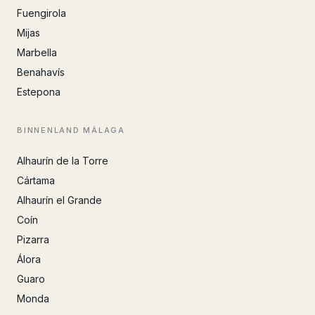
Fuengirola
Mijas
Marbella
Benahavís
Estepona
BINNENLAND MÁLAGA
Alhaurín de la Torre
Cártama
Alhaurín el Grande
Coín
Pizarra
Álora
Guaro
Monda